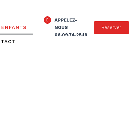
APPELEZ-
 ENFANTS
Réserver
NOUS
06.09.74.25.19
NTACT